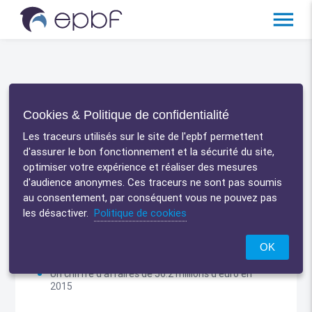
menu
Isabel Group
Accueil
/
partnership
/
Cookies & Politique de confidentialité
Les traceurs utilisés sur le site de l'epbf permettent
d'assurer le bon fonctionnement et la sécurité du site,
optimiser votre expérience et réaliser des mesures
Faits & Chiffres
d'audience anonymes. Ces traceurs ne sont pas soumis
au consentement, par conséquent vous ne pouvez pas
422 millions de transactions sécurisées exécutées
les désactiver.
Politique de cookies
chaque année
OK
Pour un montant total de 2.600 milliards d'euro
lgique et
Un chiffre d’affaires de 56.2 millions d'euro en
2015