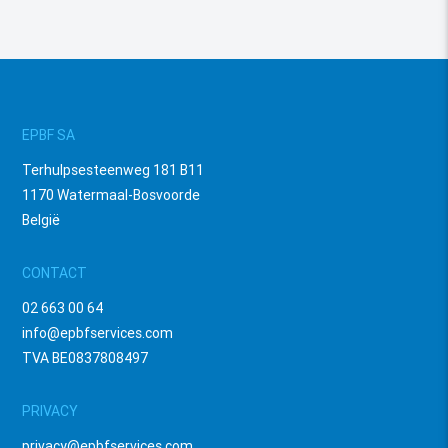
EPBF SA
Terhulpsesteenweg 181 B11
1170 Watermaal-Bosvoorde
België
CONTACT
02 663 00 64
info@epbfservices.com
TVA BE0837808497
PRIVACY
privacy@epbfservices.com